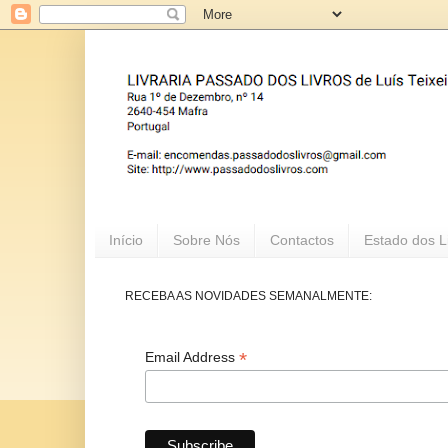
Início
Sobre Nós
Contactos
Estado dos L
RECEBA AS NOVIDADES SEMANALMENTE:
*
Email Address