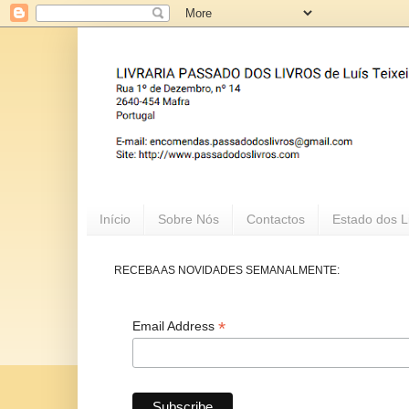
Início
Sobre Nós
Contactos
Estado dos L
RECEBA AS NOVIDADES SEMANALMENTE:
*
Email Address