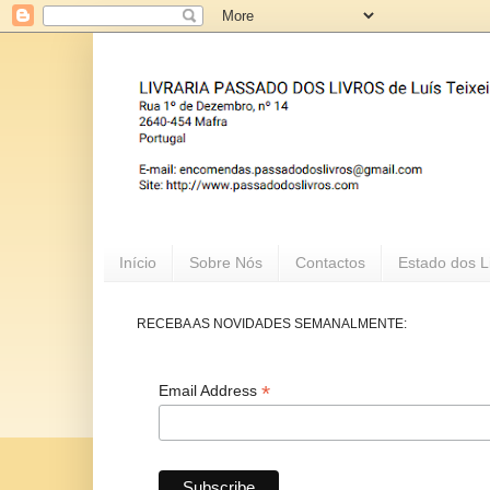
Início
Sobre Nós
Contactos
Estado dos L
RECEBA AS NOVIDADES SEMANALMENTE:
*
Email Address