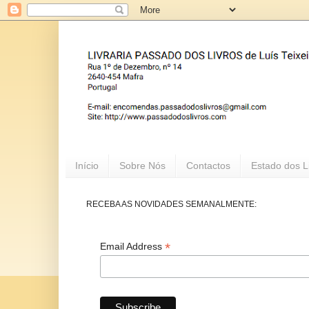
Início
Sobre Nós
Contactos
Estado dos L
RECEBA AS NOVIDADES SEMANALMENTE:
*
Email Address