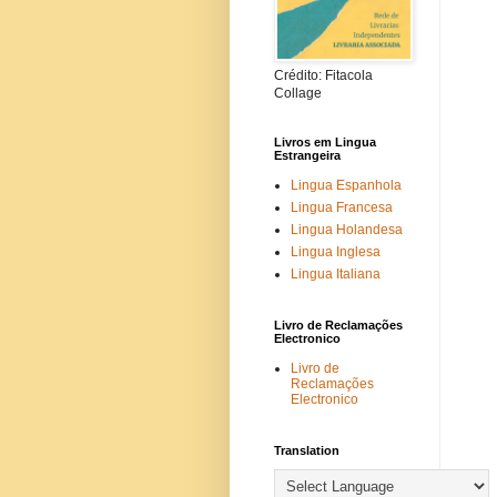
Crédito: Fitacola
Collage
Livros em Lingua
Estrangeira
Lingua Espanhola
Lingua Francesa
Lingua Holandesa
Lingua Inglesa
Lingua Italiana
Livro de Reclamações
Electronico
Livro de
Reclamações
Electronico
Translation