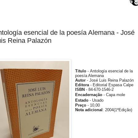
tología esencial de la poesía Alemana - José
is Reina Palazón
Titulo
- Antología esencial de la
poesía Alemana
Autor
- José Luis Reina Palazón
Editora
- Editorial Espasa Calpe
ISBN
- 84-670-1546-2
Encadernação
- Capa mole
Estado
- Usado
Preço
- 10,00
Nota adicional
:
2004(1ªEdição)