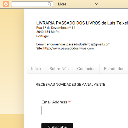
Início
Sobre Nós
Contactos
Estado dos L
RECEBA AS NOVIDADES SEMANALMENTE:
*
Email Address