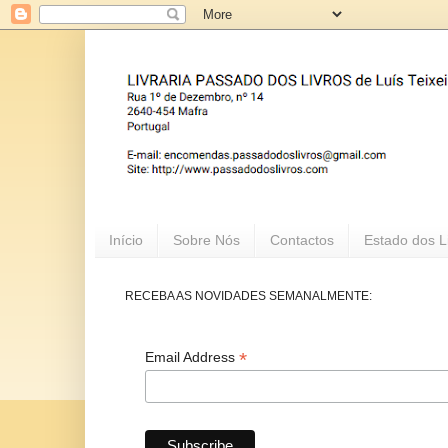
Início
Sobre Nós
Contactos
Estado dos L
RECEBA AS NOVIDADES SEMANALMENTE:
*
Email Address