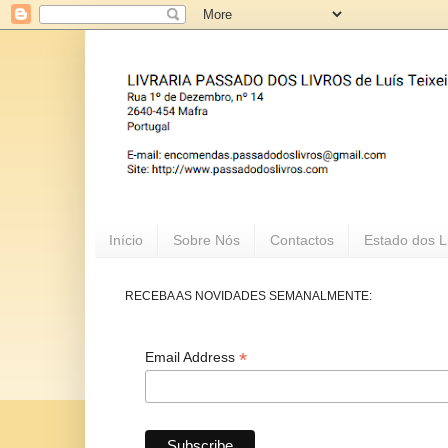
Início
Sobre Nós
Contactos
Estado dos L
RECEBA AS NOVIDADES SEMANALMENTE:
*
Email Address