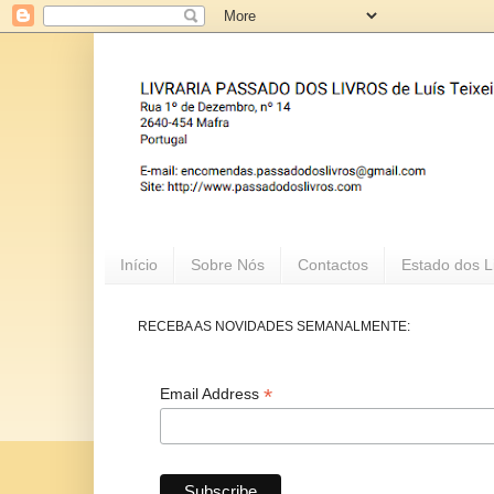
Início
Sobre Nós
Contactos
Estado dos L
RECEBA AS NOVIDADES SEMANALMENTE:
*
Email Address