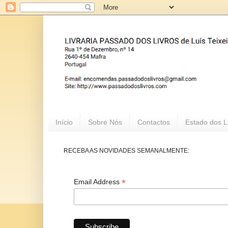
Início
Sobre Nós
Contactos
Estado dos L
RECEBA AS NOVIDADES SEMANALMENTE:
*
Email Address