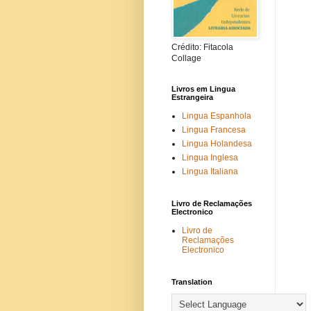
Crédito: Fitacola
Collage
Livros em Lingua
Estrangeira
Lingua Espanhola
Lingua Francesa
Lingua Holandesa
Lingua Inglesa
Lingua Italiana
Livro de Reclamações
Electronico
Livro de
Reclamações
Electronico
Translation