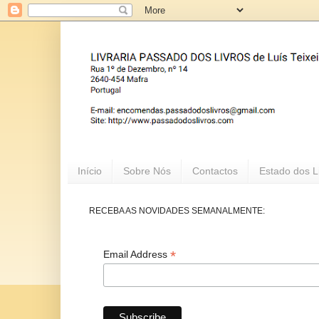
Início
Sobre Nós
Contactos
Estado dos L
RECEBA AS NOVIDADES SEMANALMENTE:
*
Email Address