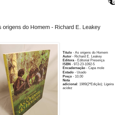
s origens do Homem - Richard E. Leakey
Titulo
- As origens do Homem
Autor
- Richard E. Leakey
Editora
- Editorial Presença
ISBN
- 972-23-1092-5
Encadernação
- Capa mole
Estado
- Usado
Preço
- 10
,00
Nota
adicional
:
1989(2ªEdição);
Ligeira
acidez