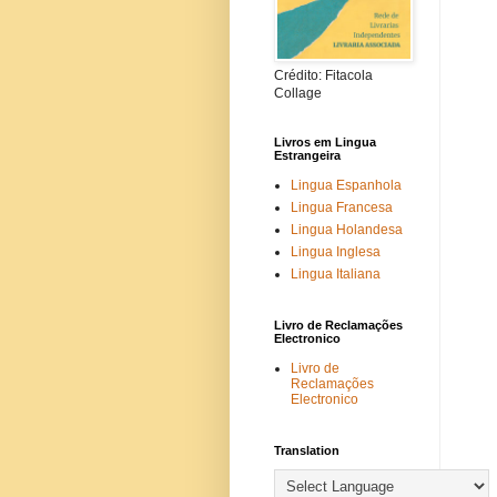
Crédito: Fitacola
Collage
Livros em Lingua
Estrangeira
Lingua Espanhola
Lingua Francesa
Lingua Holandesa
Lingua Inglesa
Lingua Italiana
Livro de Reclamações
Electronico
Livro de
Reclamações
Electronico
Translation