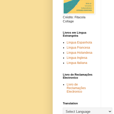
Crédito: Fitacola
Collage
Livros em Lingua
Estrangeira
Lingua Espanhola
Lingua Francesa
Lingua Holandesa
Lingua Inglesa
Lingua Italiana
Livro de Reclamações
Electronico
Livro de
Reclamações
Electronico
Translation