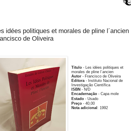
s idées politiques et morales de pline l´ancien 
ancisco de Oliveira
Titulo
- Les idées politiques et
morales de pline l´ancien
Autor
- Francisco de Oliveira
Editora
- Instituto Nacional de
Investigação Científica
ISBN
- N/D
Encadernação
- Capa mole
Estado
- Usado
Preço
- 40
,00
Nota adicional
:
1992