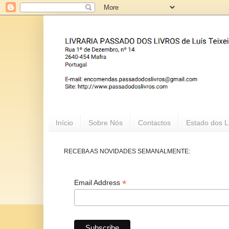
Início
Sobre Nós
Contactos
Estado dos L
RECEBA AS NOVIDADES SEMANALMENTE:
*
Email Address