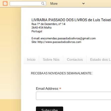
Início
Sobre Nós
Contactos
Estado dos L
RECEBA AS NOVIDADES SEMANALMENTE:
*
Email Address