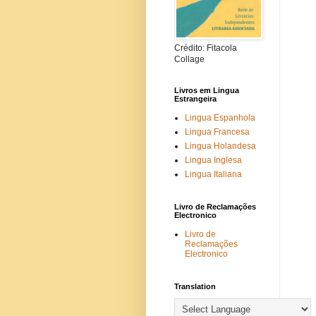
Crédito: Fitacola
Collage
Livros em Lingua
Estrangeira
Lingua Espanhola
Lingua Francesa
Lingua Holandesa
Lingua Inglesa
Lingua Italiana
Livro de Reclamações
Electronico
Livro de
Reclamações
Electronico
Translation