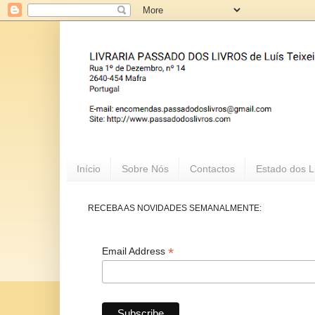
Início
Sobre Nós
Contactos
Estado dos L
RECEBA AS NOVIDADES SEMANALMENTE:
*
Email Address