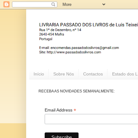
Início
Sobre Nós
Contactos
Estado dos L
RECEBA AS NOVIDADES SEMANALMENTE:
*
Email Address