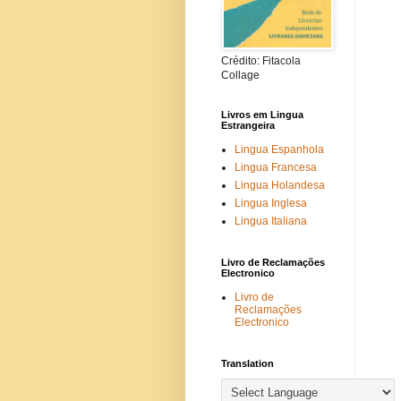
Crédito: Fitacola
Collage
Livros em Lingua
Estrangeira
Lingua Espanhola
Lingua Francesa
Lingua Holandesa
Lingua Inglesa
Lingua Italiana
Livro de Reclamações
Electronico
Livro de
Reclamações
Electronico
Translation