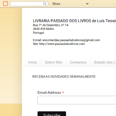
Início
Sobre Nós
Contactos
Estado dos L
RECEBA AS NOVIDADES SEMANALMENTE:
*
Email Address