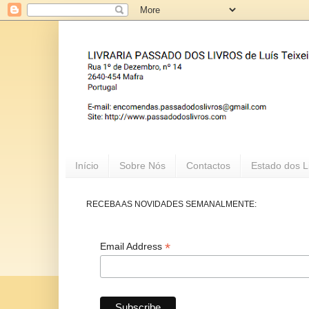
Início
Sobre Nós
Contactos
Estado dos L
RECEBA AS NOVIDADES SEMANALMENTE:
*
Email Address