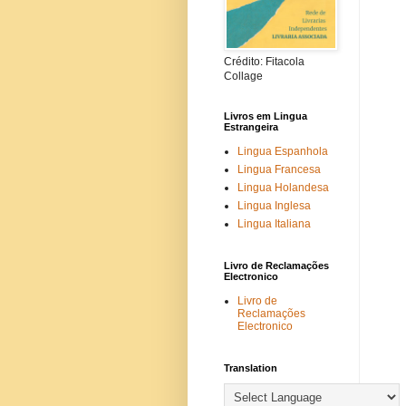
Crédito: Fitacola
Collage
Livros em Lingua
Estrangeira
Lingua Espanhola
Lingua Francesa
Lingua Holandesa
Lingua Inglesa
Lingua Italiana
Livro de Reclamações
Electronico
Livro de
Reclamações
Electronico
Translation