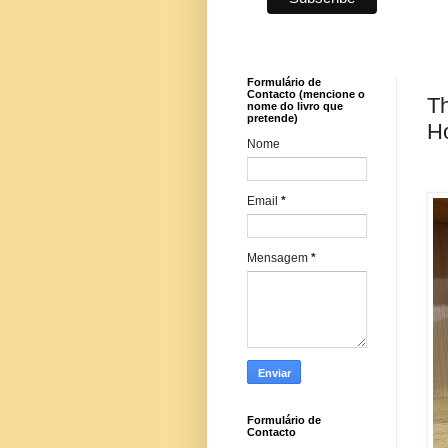
Formulário de
Contacto (mencione o
Th
nome do livro que
pretende)
Ho
Nome
Email
*
Mensagem
*
Formulário de
Contacto