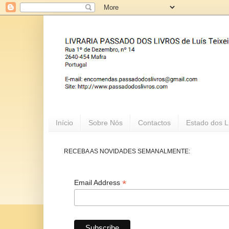
Início
Sobre Nós
Contactos
Estado dos L
RECEBA AS NOVIDADES SEMANALMENTE:
*
Email Address