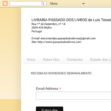
Início
Sobre Nós
Contactos
Estado dos L
RECEBA AS NOVIDADES SEMANALMENTE:
*
Email Address