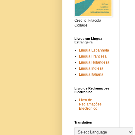
Crédito: Fitacola
Collage
Livros em Lingua
Estrangeira
Lingua Espanhola
Lingua Francesa
Lingua Holandesa
Lingua Inglesa
Lingua Italiana
Livro de Reclamações
Electronico
Livro de
Reclamações
Electronico
Translation