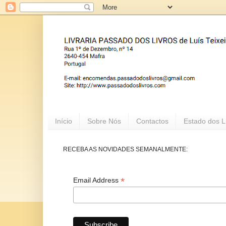
Início
Sobre Nós
Contactos
Estado dos L
RECEBA AS NOVIDADES SEMANALMENTE:
*
Email Address