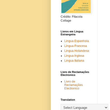
Crédito: Fitacola
Collage
Livros em Lingua
Estrangeira
Lingua Espanhola
Lingua Francesa
Lingua Holandesa
Lingua Inglesa
Lingua Italiana
Livro de Reclamações
Electronico
Livro de
Reclamações
Electronico
Translation