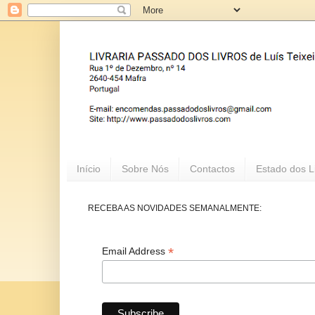
Início
Sobre Nós
Contactos
Estado dos L
RECEBA AS NOVIDADES SEMANALMENTE:
*
Email Address