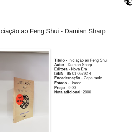
iciação ao Feng Shui - Damian Sharp
Titulo -
Iniciação ao Feng Shui
Autor
- Damian Sharp
Editora
-
Nova Era
ISBN
- 85-01-05792-4
Encadernação
- Capa mole
Estado
- Usado
Preço
- 9,00
Nota
adicional
:
2000