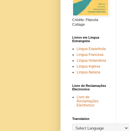
Crédito: Fitacola
Collage
Livros em Lingua
Estrangeira
Lingua Espanhola
Lingua Francesa
Lingua Holandesa
Lingua Inglesa
Lingua Italiana
Livro de Reclamações
Electronico
Livro de
Reclamações
Electronico
Translation