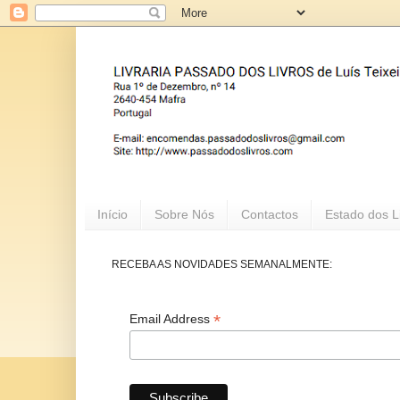
Início
Sobre Nós
Contactos
Estado dos L
RECEBA AS NOVIDADES SEMANALMENTE:
*
Email Address