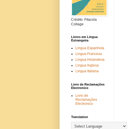
Crédito: Fitacola
Collage
Livros em Lingua
Estrangeira
Lingua Espanhola
Lingua Francesa
Lingua Holandesa
Lingua Inglesa
Lingua Italiana
Livro de Reclamações
Electronico
Livro de
Reclamações
Electronico
Translation