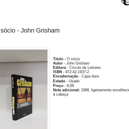
sócio - John Grisham
Titulo -
O sócio
Autor
- John Grisham
Editora
-
Círculo de Leitores
ISBN
- 972-42-1937-2
Encadernação
- Capa dura
Estado
- Usado
Preço
- 8,00
Nota
adicional
:
1998, ligeiramente envelhec
à cabeça