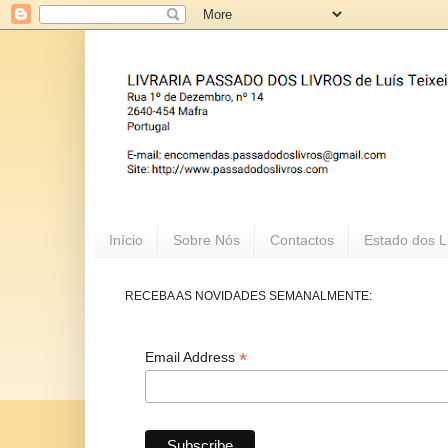
Início
Sobre Nós
Contactos
Estado dos L
RECEBA AS NOVIDADES SEMANALMENTE:
*
Email Address