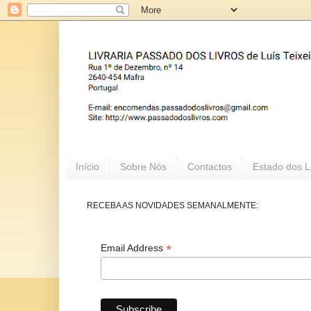
Início
Sobre Nós
Contactos
Estado dos L
RECEBA AS NOVIDADES SEMANALMENTE:
*
Email Address