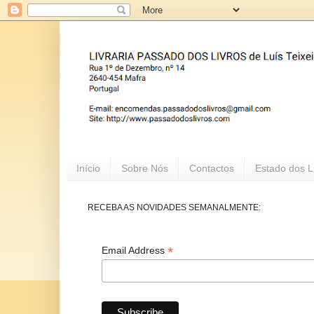
Início
Sobre Nós
Contactos
Estado dos L
RECEBA AS NOVIDADES SEMANALMENTE:
*
Email Address