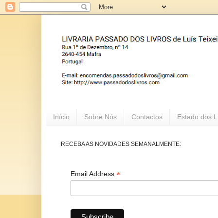
Início
Sobre Nós
Contactos
Estado dos L
RECEBA AS NOVIDADES SEMANALMENTE:
*
Email Address