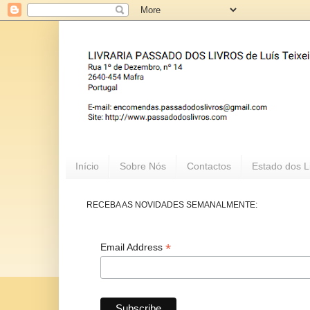
Início
Sobre Nós
Contactos
Estado dos L
RECEBA AS NOVIDADES SEMANALMENTE:
*
Email Address