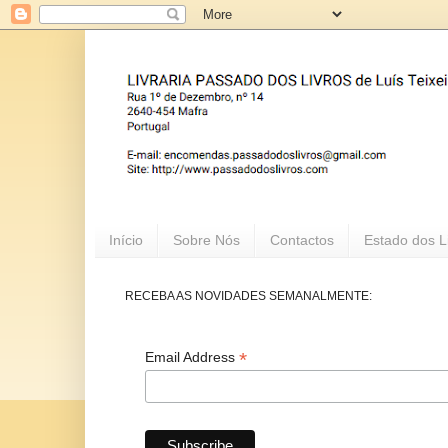
Início
Sobre Nós
Contactos
Estado dos L
RECEBA AS NOVIDADES SEMANALMENTE:
*
Email Address