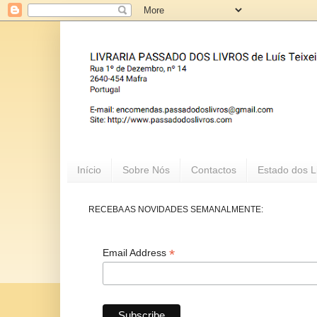
Início
Sobre Nós
Contactos
Estado dos L
RECEBA AS NOVIDADES SEMANALMENTE:
*
Email Address