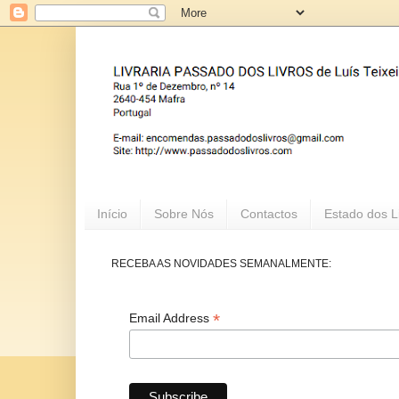
Início
Sobre Nós
Contactos
Estado dos L
RECEBA AS NOVIDADES SEMANALMENTE:
*
Email Address