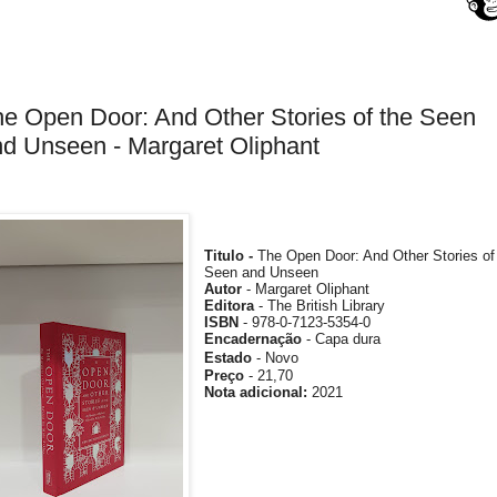
e Open Door: And Other Stories of the Seen
d Unseen - Margaret Oliphant
Titulo -
The Open Door: And Other Stories of
Seen and Unseen
Autor
- Margaret Oliphant
Editora
- The British Library
ISBN
- 978-0-7123-5354-0
Encadernação
- Capa dura
Estado
- Novo
Preço
- 21,70
Nota
adicional
:
2021