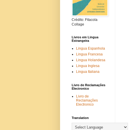
Crédito: Fitacola
Collage
Livros em Lingua
Estrangeira
Lingua Espanhola
Lingua Francesa
Lingua Holandesa
Lingua Inglesa
Lingua Italiana
Livro de Reclamações
Electronico
Livro de
Reclamações
Electronico
Translation