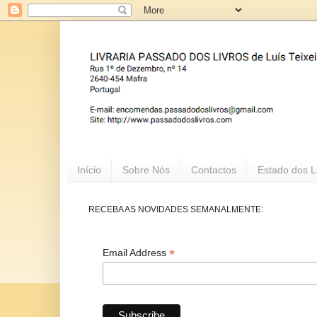
Início
Sobre Nós
Contactos
Estado dos L
RECEBA AS NOVIDADES SEMANALMENTE:
*
Email Address