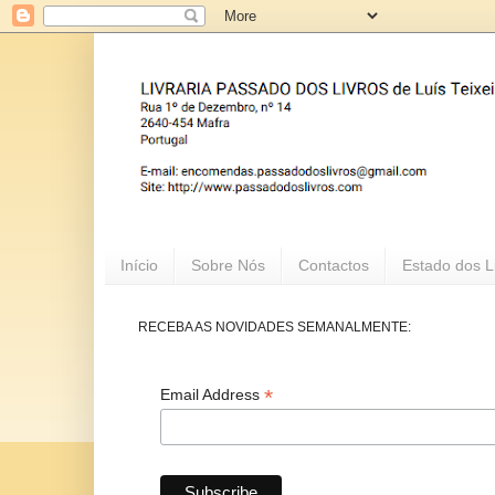
Início
Sobre Nós
Contactos
Estado dos L
RECEBA AS NOVIDADES SEMANALMENTE:
*
Email Address