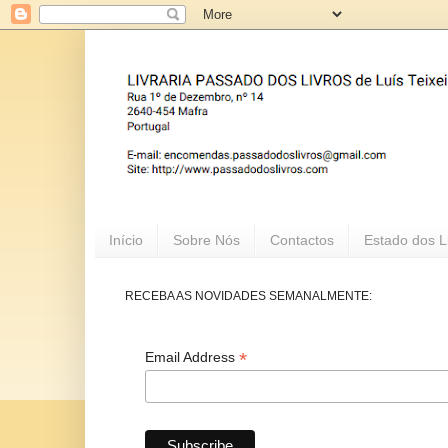
Início
Sobre Nós
Contactos
Estado dos L
RECEBA AS NOVIDADES SEMANALMENTE:
*
Email Address