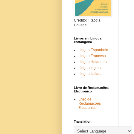
Crédito: Fitacola
Collage
Livros em Lingua
Estrangeira
Lingua Espanhola
Lingua Francesa
Lingua Holandesa
Lingua Inglesa
Lingua Italiana
Livro de Reclamações
Electronico
Livro de
Reclamações
Electronico
Translation