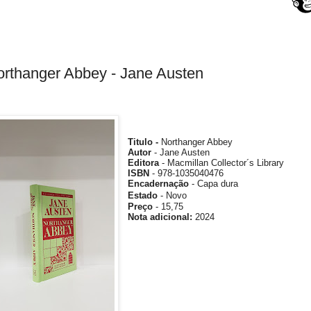
rthanger Abbey - Jane Austen
Titulo -
Northanger Abbey
Autor
- Jane Austen
Editora
-
Macmillan Collector´s Library
ISBN
- 978-1035040476
Encadernação
- Capa dura
Estado
- Novo
Preço
- 15,75
Nota
adicional
:
2024