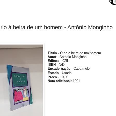
rio à beira de um homem - António Monginho
Titulo -
O rio à beira de um homem
Autor
- António Monginho
Editora
-
CRL
ISBN
- N/D
Encadernação
- Capa mole
Estado
- Usado
Preço
- 10,00
Nota
adicional
:
1991