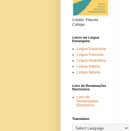
Crédito: Fitacola
Collage
Livros em Lingua
Estrangeira
Lingua Espanhola
Lingua Francesa
Lingua Holandesa
Lingua Inglesa
Lingua Italiana
Livro de Reclamações
Electronico
Livro de
Reclamações
Electronico
Translation