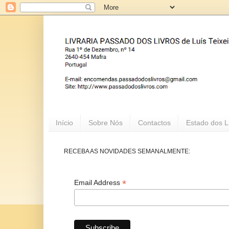
Início
Sobre Nós
Contactos
Estado dos L
RECEBA AS NOVIDADES SEMANALMENTE:
*
Email Address