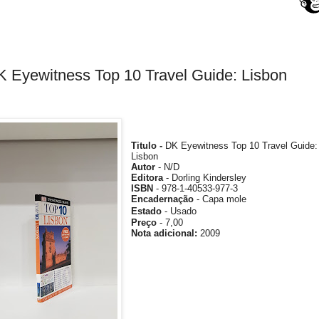
 Eyewitness Top 10 Travel Guide: Lisbon
Titulo -
DK Eyewitness Top 10 Travel Guide:
Lisbon
Autor
- N/D
Editora
- Dorling Kindersley
ISBN
- 978-1-40533-977-3
Encadernação
- Capa mole
Estado
- Usado
Preço
- 7,00
Nota
adicional
:
2009