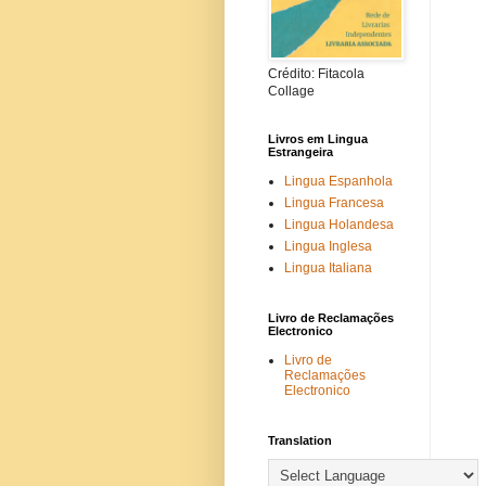
Crédito: Fitacola
Collage
Livros em Lingua
Estrangeira
Lingua Espanhola
Lingua Francesa
Lingua Holandesa
Lingua Inglesa
Lingua Italiana
Livro de Reclamações
Electronico
Livro de
Reclamações
Electronico
Translation