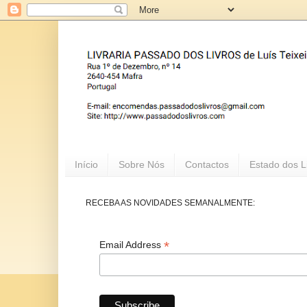
Início
Sobre Nós
Contactos
Estado dos L
RECEBA AS NOVIDADES SEMANALMENTE:
*
Email Address