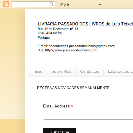
Início
Sobre Nós
Contactos
Estado dos L
RECEBA AS NOVIDADES SEMANALMENTE:
*
Email Address